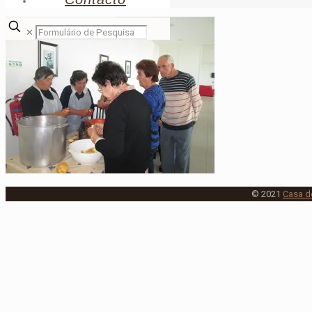
6
✕
© 2021
Casa d