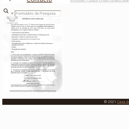
Scanned from a Xerox Multifunction Printer – 2023-11-06T135457.364
✕
© 2021
Casa d