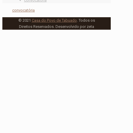
convocatória
convocatória
© 2021
Casa do Povo de Tabuado
. Todos os
Direitos Reservados. Desenvolvido por zeta