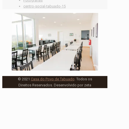
Fotografias
centro-social-tabuado-15
© 2021
Casa do Povo de Tabuado
. Todos os
Direitos Reservados. Desenvolvido por zeta