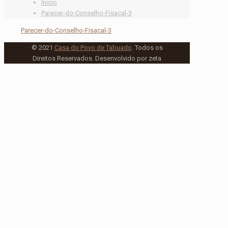
Início
Parecer-do-Conselho-Fisacal-3
Parecer-do-Conselho-Fisacal-3
© 2021
Casa do Povo de Tabuado
. Todos os
Direitos Reservados. Desenvolvido por zeta